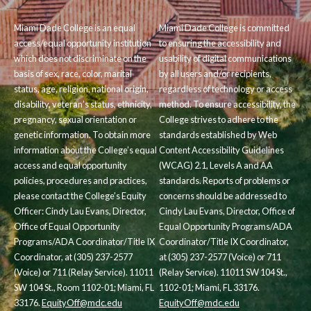
Miami Dade College is an equal
Miami Dade College is committed
access/equal opportunity institution
to ensuring the accessibility and
which does not discriminate on the
usability of digital communications
basis of sex, race, color, marital
by all users and/or recipients,
status, age, religion, national origin,
regardless of technology or access
disability, veteran’s status, ethnicity,
method. To ensure accessibility, the
pregnancy, sexual orientation or
College strives to adhere to the
genetic information. To obtain more
standards established by Web
information about the College’s equal
Content Accessibility Guidelines
access and equal opportunity
(WCAG) 2.1, Levels A and AA
policies, procedures and practices,
standards. Reports of problems or
please contact the College’s Equity
concerns should be addressed to
Officer: Cindy Lau Evans, Director,
Cindy Lau Evans, Director, Office of
Office of Equal Opportunity
Equal Opportunity Programs/ADA
Programs/ADA Coordinator/Title IX
Coordinator/Title IX Coordinator,
Coordinator, at (305) 237-2577
at (305) 237-2577 (Voice) or 711
(Voice) or 711 (Relay Service). 11011
(Relay Service). 11011 SW 104 St.,
SW 104 St., Room 1102-01; Miami, FL
1102-01; Miami, FL 33176.
33176.
EquityOff@mdc.edu
EquityOff@mdc.edu