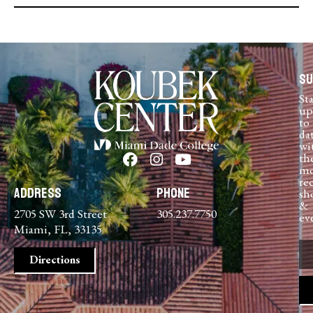
Su
St
up
to
da
wi
th
mo
re
Address
Phone
sh
&
2705 SW 3rd Street
305.237.7750
ev
Miami, FL, 33135
Directions